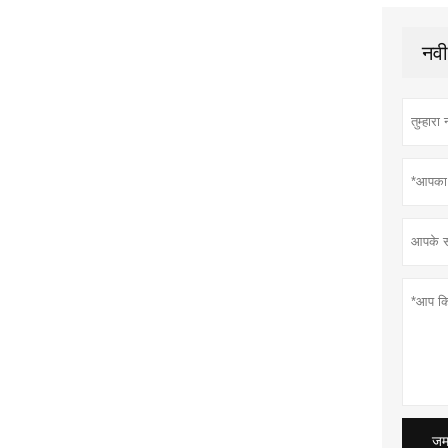
नवी
जमा