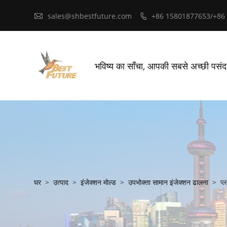

sales@shbestfuture.com
+86 15801877653/+86

भविष्य का साँचा, आपकी सबसे अच्छी पसं
घर
>
उत्पाद
>
इंजेक्शन मोल्ड
>
उपभोक्ता सामान इंजेक्शन ढालना
>
प्