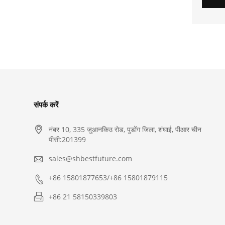
संपर्क करें

नंबर 10, 335 जुआनकिउ रोड, पुडोंग जिला, शंघाई, पीआर चीन
पीसी:201399

sales@shbestfuture.com

+86 15801877653/+86 15801879115

+86 21 58150339803