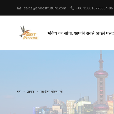

sales@shbestfuture.com
+86 15801877653/+86

भविष्य का साँचा, आपकी सबसे अच्छी पसं
घर
>
उत्पाद
>
कास्टिंग मोल्ड मरो