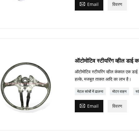

Email
विवरण
ऑटोमोटिव स्टीयरिंग व्हील डाई का
ऑटोमोटिव स्टीयरिंग व्हील कंकाल एक डाई कास
हल्के, मजबूत ताकत आदि का लाभ है।
मेटल सांचों में ढालना
मोटर वाहन
स्

Email
विवरण