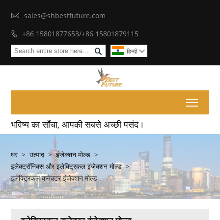

sales@shbestfuture.com
+86 15801877653/+86 15801879115


हिन्दी

Toggl
भविष्य का साँचा, आपकी सबसे अच्छी पसंद।
घर
>
उत्पाद
>
इंजेक्शन मोल्ड
>
इलेक्ट्रॉनिक्स और इलेक्ट्रिकल इंजेक्शन मोल्ड
>
इलेक्ट्रिकल कनेक्टर इंजेक्शन मोल्ड